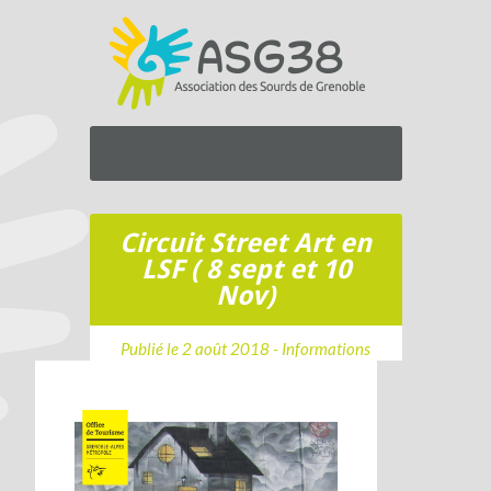
Circuit Street Art en
LSF ( 8 sept et 10
Nov)
Publié le 2 août 2018 -
Informations