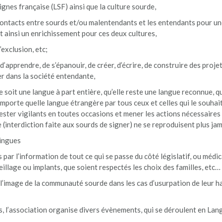
gnes française (LSF) ainsi que la culture sourde,
 contacts entre sourds et/ou malentendants et les entendants pour u
nt ainsi un enrichissement pour ces deux cultures,
’exclusion, etc;
apprendre, de s’épanouir, de créer, d’écrire, de construire des proje
er dans la société entendante,
 soit une langue à part entière, qu’elle reste une langue reconnue, qu’
importe quelle langue étrangère par tous ceux et celles qui le souhai
ester vigilants en toutes occasions et mener les actions nécessaires
 (interdiction faite aux sourds de signer) ne se reproduisent plus jam
lingues
s par l’information de tout ce qui se passe du côté législatif, ou méd
eillage ou implants, que soient respectés les choix des familles, etc…
l’image de la communauté sourde dans les cas d’usurpation de leur ha
s, l’association organise divers évènements, qui se déroulent en Lan