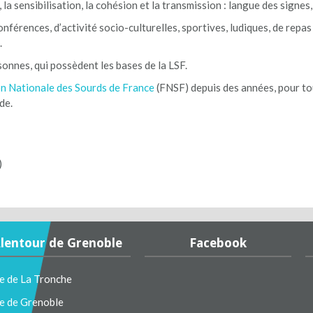
la sensibilisation, la cohésion et la transmission : langue des signes
onférences, d’activité socio-culturelles, sportives, ludiques, de repas
.
sonnes, qui possèdent les bases de la LSF.
n Nationale des Sourds de France
(FNSF) depuis des années, pour to
de.
)
lentour de Grenoble
Facebook
le de La Tronche
le de Grenoble