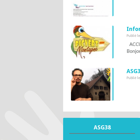
Info
Publié l
ACCUEI
Bonjou
ASG3
Publié l
ASG38