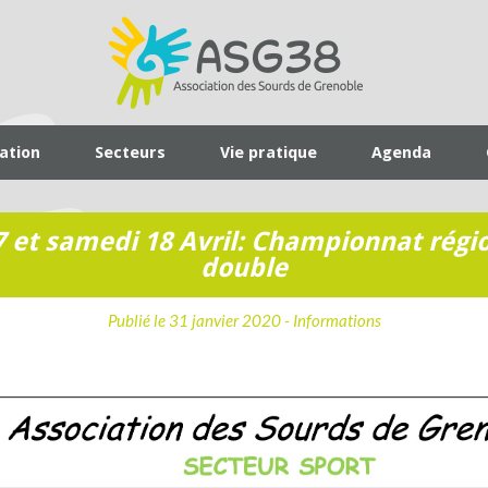
iation
Secteurs
Vie pratique
Agenda
7 et samedi 18 Avril: Championnat régio
double
Publié le 31 janvier 2020 -
Informations