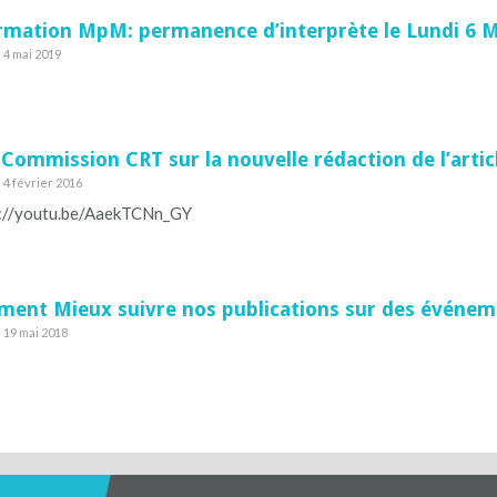
rmation MpM: permanence d’interprète le Lundi 6 M
e 4 mai 2019
 Commission CRT sur la nouvelle rédaction de l’artic
e 4 février 2016
://youtu.be/AaekTCNn_GY
ent Mieux suivre nos publications sur des événem
e 19 mai 2018