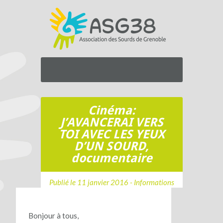
Cinéma:
J’AVANCERAI VERS
TOI AVEC LES YEUX
D’UN SOURD,
documentaire
Publié le 11 janvier 2016 -
Informations
Bonjour à tous,