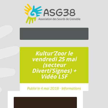
Kultur’Zoor le
vendredi 25 mai
(secteur
Diverti’Signes) +
Vidéo LSF
Publié le 4 mai 2018 -
Informations