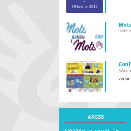
Mots
Publié l
Conf
Publié le
versio
ASG38
L'ASG38 est une association