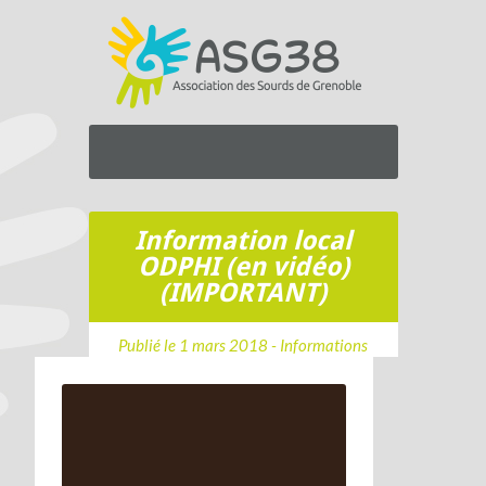
Information local
ODPHI (en vidéo)
(IMPORTANT)
Publié le 1 mars 2018 -
Informations