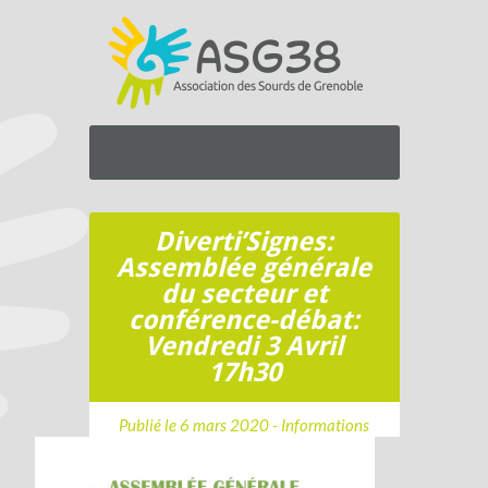
Diverti’Signes:
Assemblée générale
du secteur et
conférence-débat:
Vendredi 3 Avril
17h30
Publié le 6 mars 2020 -
Informations