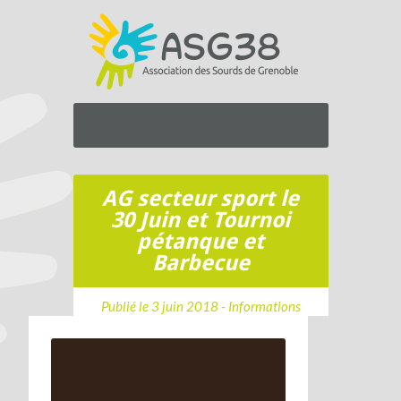
AG secteur sport le
30 Juin et Tournoi
pétanque et
Barbecue
Publié le 3 juin 2018 -
Informations